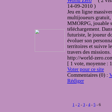
World Zero
(
2 vis
14-09-2010
)
Jeu en ligne massive
multijoueurs gratuit,
MMORPG, jouable s
téléchargement. Dans
futuriste, le joueur do
évoluer son personna
territoires et suivre l
travers des missions.
http://world-zero.co
[ 1 vote, moyenne :
Voter pour ce site
Commentaires (0) :
V
Rédiger
1
-
2
-
3
-
4
-
5
- 6