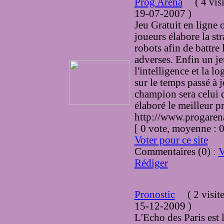
Prog Arena
(
4 vis
19-07-2007
)
Jeu Gratuit en ligne
joueurs élabore la str
robots afin de battre 
adverses. Enfin un j
l'intelligence et la l
sur le temps passé à 
champion sera celui 
élaboré le meilleur 
http://www.progarena
[ 0 vote, moyenne :
Voter pour ce site
Commentaires (0) :
V
Rédiger
Pronostic
(
2 visit
15-12-2009
)
L'Echo des Paris est 