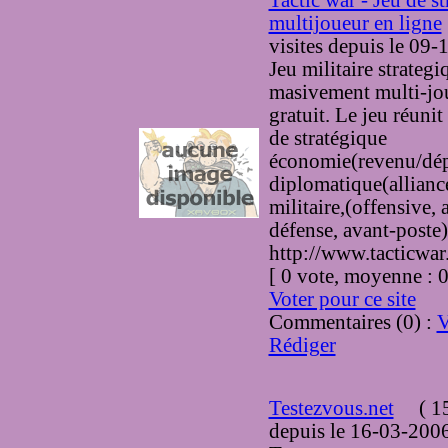
Tactic war - Jeu de st
multijoueur en ligne
visites
depuis le 09-
Jeu militaire strategi
masivement multi-jo
gratuit. Le jeu réunit
de stratégique
économie(revenu/dép
diplomatique(alliance
militaire,(offensive, 
défense, avant-poste)
http://www.tacticwa
[ 0 vote, moyenne :
Voter pour ce site
Commentaires (0) :
V
Rédiger
Testezvous.net
(
15
depuis le 16-03-200