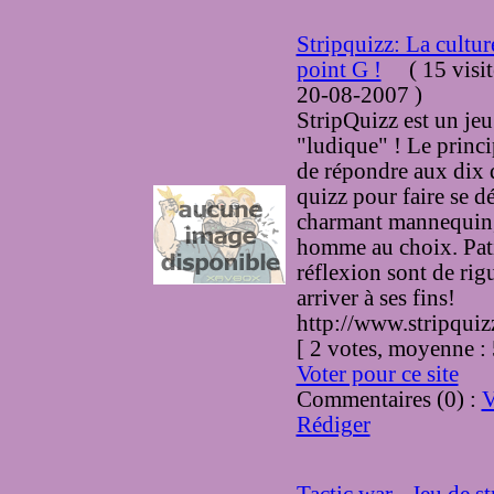
Stripquizz: La cultur
point G !
(
15 visi
20-08-2007
)
StripQuizz est un jeu 
"ludique" ! Le princi
de répondre aux dix 
quizz pour faire se d
charmant mannequin
homme au choix. Pati
réflexion sont de rig
arriver à ses fins!
http://www.stripqui
[ 2 votes, moyenne 
Voter pour ce site
Commentaires (0) :
V
Rédiger