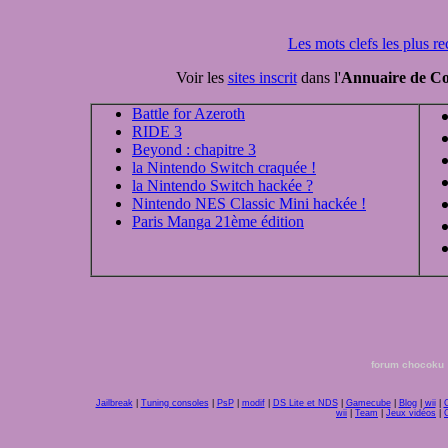
Les mots clefs les plus r
Voir les
sites inscrit
dans l'
Annuaire de Co
Battle for Azeroth
RIDE 3
Beyond : chapitre 3
la Nintendo Switch craquée !
la Nintendo Switch hackée ?
Nintendo NES Classic Mini hackée !
Paris Manga 21ème édition
forum chocoku
Jailbreak
|
Tuning consoles
|
PsP
|
modif
|
DS Lite et NDS
|
Gamecube
|
Blog
|
wii
|
C
wii
|
Team
|
Jeux vidéos
|