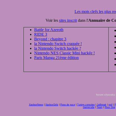
Les mots clefs les plus r
Voir les
sites inscrit
dans l'
Annuaire de Co
Battle for Azeroth
RIDE 3
Beyond : chapitre 3
la Nintendo Switch craquée !
la Nintendo Switch hackée ?
Nintendo NES Classic Mini hackée !
Paris Manga 21ème édition
forum chocoku
XavboxNews
|
XavboxGirls
|
Pose de puce
|
Tuning consoles
|
Jailbreak
|
ps4
|
P
Gamecube
|
Team
|
Xbox One