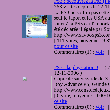
PS3 : découvrez la Ps3 (Pl
263 visites
depuis le 12-1
La PS3 ne sortira pas cett
seul le Japon et les USA au
jouer à la PS3 car l'importa
été déclarée illégale par S
http://www.xavboxps3.co
[ 111 votes, moyenne : 9
pour ce site
Commentaires (1) :
Voir
PS3 : la playstation 3
(
7
12-11-2006
)
Copie de sauvegarde de X
Boy Advance PS, Gamde Cu
http://www.consoledejeux
[ 0 vote, moyenne : 0.00
ce site
Commentaires (0) :
Voir