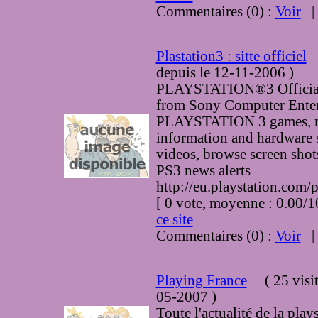
Commentaires (0) :
Voir
Plastation3 : sitte officiel
depuis le 12-11-2006
)
PLAYSTATION®3 Official
from Sony Computer Enter
PLAYSTATION 3 games, ne
information and hardware 
videos, browse screen shots
PS3 news alerts
http://eu.playstation.com/
[ 0 vote, moyenne : 0.00
ce site
Commentaires (0) :
Voir
Playing France
(
25 visi
05-2007
)
Toute l'actualité de la pla