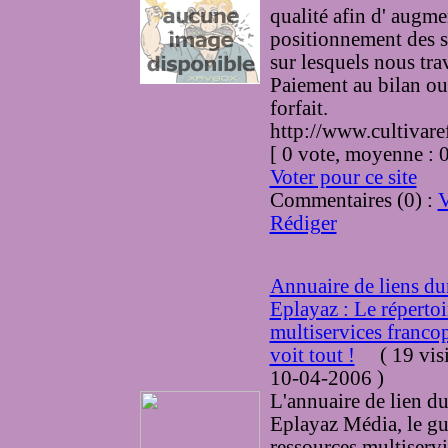
qualité afin d' augme
positionnement des si
sur lesquels nous tra
Paiement au bilan ou
forfait.
http://www.cultivaref
[ 0 vote, moyenne :
Voter pour ce site
Commentaires (0) :
V
Rédiger
Annuaire de liens dur
Eplayaz : Le répertoi
multiservices franco
voit tout !
(
19 vis
10-04-2006
)
L'annuaire de lien du
Eplayaz Média, le gu
ressources multiservi