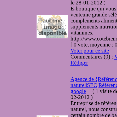
le 28-01-2012
)
E-boutique qui vous 
venteune grande sélé
complements alimenta
supplements nutritio
vitamines.
http://www.cotebien
[ 0 vote, moyenne :
Voter pour ce site
Commentaires (0) :
V
Rédiger
Agence de {Référen
naturel|SEO|Référen
google
(
1 visite
d
02-2012
)
Entreprise de référe
naturel, nous constr
certain nombre de ba