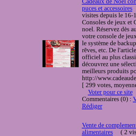
Cadeaux de Noel con
puces et accessoires
visites
depuis le 16-
Consoles de jeux et
noel. Réservez dès a
votre console de jeu
le système de backup
rêves, etc. De l'arti
officiel au plus class
découvrez une sélect
meilleurs produits po
http://www.cadeaude
[ 299 votes, moyenne
Voter pour ce site
Commentaires (0) :
V
Rédiger
Vente de complemen
alimentaires
(
2 vis