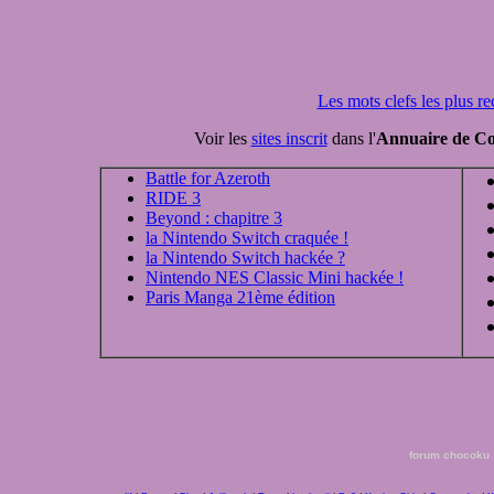
Les mots clefs les plus r
Voir les
sites inscrit
dans l'
Annuaire de Co
Battle for Azeroth
RIDE 3
Beyond : chapitre 3
la Nintendo Switch craquée !
la Nintendo Switch hackée ?
Nintendo NES Classic Mini hackée !
Paris Manga 21ème édition
forum chocoku