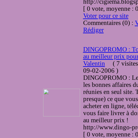
http://cigiema.blogs
[ 0 vote, moyenne :
Voter pour ce site
Commentaires (0) :
V
Rédiger
DINGOPROMO : Tou
au meilleur prix pour
Valentin
(
7 visite
09-02-2006
)
DINGOPROMO : Les
les bonnes affaires 
réunies en seul site. 
presque) ce que vou
acheter en ligne, tél
vous faire livrer à do
au meilleur prix !
http://www.dingo-p
[ 0 vote, moyenne :