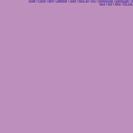
modif
|
Forum
|
Blog
|
Jailbreak
|
Team
|
hack wii
|
Ps2
|
XavboxGirls
|
Gamecube
|
X
puce
|
ps3
|
Xbox
|
DS Lite