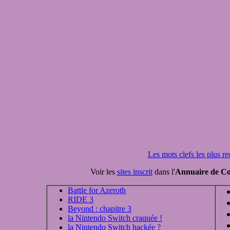
Les mots clefs les plus r
Voir les
sites inscrit
dans l'
Annuaire de Co
Battle for Azeroth
RIDE 3
Beyond : chapitre 3
la Nintendo Switch craquée !
la Nintendo Switch hackée ?