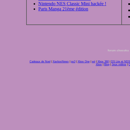
Nintendo NES Classic Mini hackée !
Paris Manga 21ème édition
forum chocoku
Cadeaux de Noel
|
XavboxNews
|
ps3
|
Xbox One
|
wii
|
Xbox 360
|
DS Lite et NDS
Xbox
|
Blog
|
Jeux vidéos
|
C