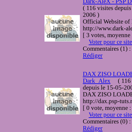
Dark-AleX - PSP D
(
116 visites
depuis
2006
)
Official Website o
http://www.dark-al
[ 3 votes, moyenne 
Voter pour ce site
Commentaires (1) 
Rédiger
DAX ZISO LOADER
Dark_Alex
(
116 
depuis le 15-05-20
DAX ZISO LOAD
http://dax.psp-tuts.
[ 0 vote, moyenne :
Voter pour ce site
Commentaires (0) 
Rédiger