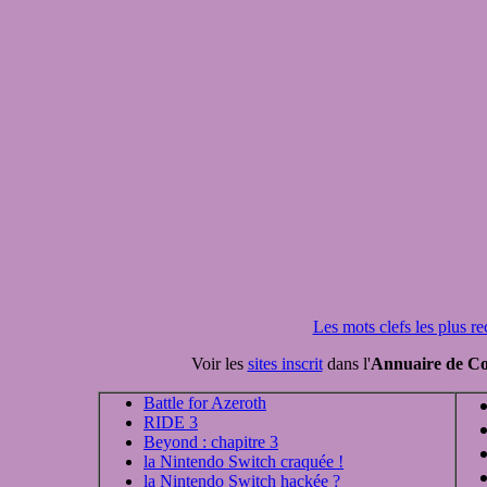
Les mots clefs les plus r
Voir les
sites inscrit
dans l'
Annuaire de Co
Battle for Azeroth
RIDE 3
Beyond : chapitre 3
la Nintendo Switch craquée !
la Nintendo Switch hackée ?