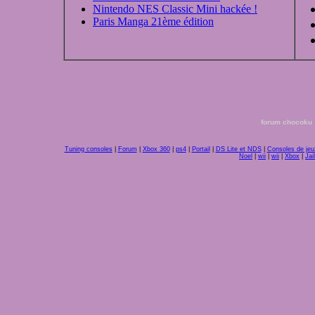
Nintendo NES Classic Mini hackée !
Paris Manga 21ème édition
forum chocoku
Tuning consoles
|
Forum
|
Xbox 360
|
ps4
|
Portail
|
DS Lite et NDS
|
Consoles de jeu
Noel
|
wii
|
wii
|
Xbox
|
Jai